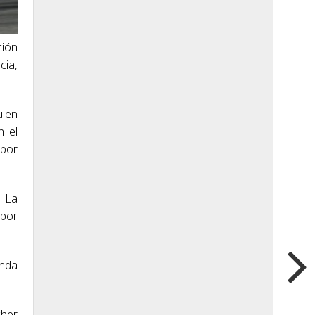
ción
cia,
uien
n el
 por
. La
 por
anda
her.