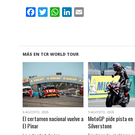
Facebook
Twitter
WhatsApp
LinkedIn
Email
MÁS EN TCR WORLD TOUR
VER NOTA
VER NOTA
6 AGOSTO, 2026
5 AGOSTO, 2026
El certamen nacional vuelve a
MotoGP pide pista en
El Pinar
Silverstone