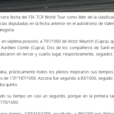
ercera fecha del FIA TCR World Tour como líder de la clasifica
ias disputadas en la fecha anterior en el autódromo de Valen
ategoría.
 en séptima posición, a 791/1000 de Víctor Weyrich (Cupra), q
 Aurélien Comte (Cupra). Dos de los compañeros de Santi e
bicaron en tercer y cuarto lugar, respectivamente, seguidos
ba, prácticamente todos los pilotos mejoraron sus tiempos
stro de 1’31”187/1000. Azcona fue segundo a 83/1000, seguido
ba quinto.
ndo su tiempo en casi un segundo, porque en la primera t
”770/1000.
ejor tiempo, 1’30”444/1000, escoltado, a 99/1000 por Ehrlac