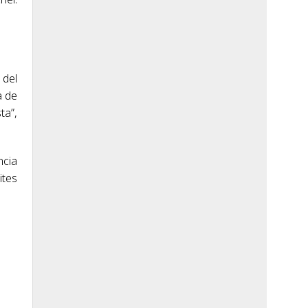
 del
a de
ta”,
ncia
ites