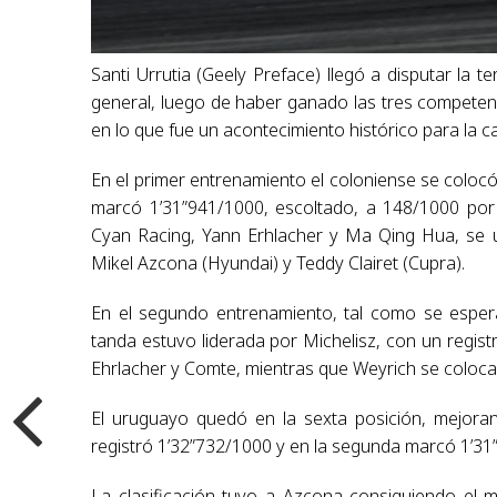
Santi Urrutia (Geely Preface) llegó a disputar la t
general, luego de haber ganado las tres competenc
en lo que fue un acontecimiento histórico para la c
En el primer entrenamiento el coloniense se colocó
marcó 1’31”941/1000, escoltado, a 148/1000 por
Cyan Racing, Yann Erhlacher y Ma Qing Hua, se u
Mikel Azcona (Hyundai) y Teddy Clairet (Cupra).
En el segundo entrenamiento, tal como se espera
tanda estuvo liderada por Michelisz, con un regi
Ehrlacher y Comte, mientras que Weyrich se coloca
El uruguayo quedó en la sexta posición, mejora
registró 1’32”732/1000 y en la segunda marcó 1’31
La clasificación tuvo a Azcona consiguiendo el m