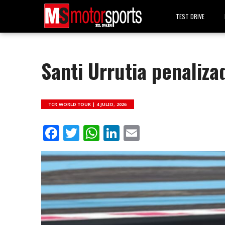
TEST DRIVE
Santi Urrutia penaliza
TCR WORLD TOUR |
4 JULIO, 2026
Facebook
Twitter
WhatsApp
LinkedIn
Email