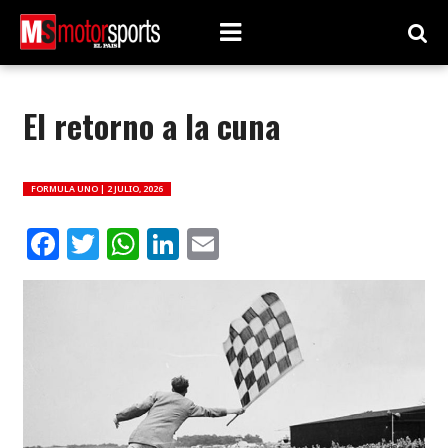
El retorno a la cuna
FORMULA UNO |
2 JULIO, 2026
Facebook
Twitter
WhatsApp
LinkedIn
Email