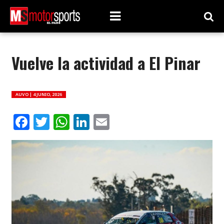
Vuelve la actividad a El Pinar
AUVO |
4 JUNIO, 2026
Facebook
Twitter
WhatsApp
LinkedIn
Email