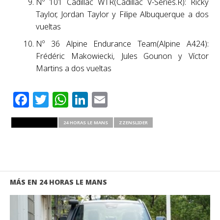
Nº 101 Cadillac WTR(Cadillac V-Series.R): Ricky
Taylor, Jordan Taylor y Filipe Albuquerque a dos
vueltas
Nº 36 Alpine Endurance Team(Alpine A424):
Frédéric Makowiecki, Jules Gounon y Víctor
Martins a dos vueltas
Facebook
Twitter
WhatsApp
LinkedIn
Email
RELATED ITEMS
24 HORAS LE MANS
ZZENSLIDER
MÁS EN 24 HORAS LE MANS