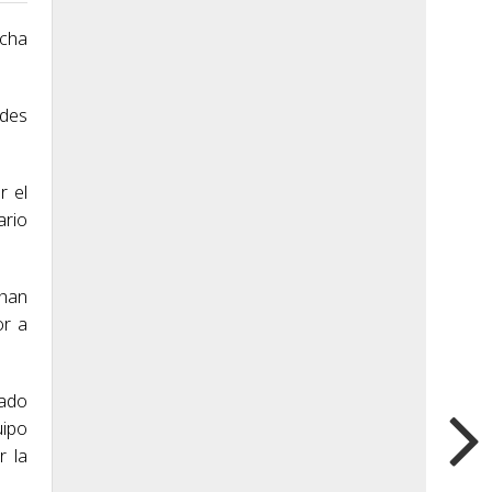
echa
ndes
r el
ario
 han
or a
rado
uipo
r la