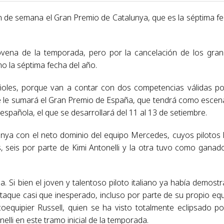
in de semana el Gran Premio de Catalunya, que es la séptima f
 novena de la temporada, pero por la cancelación de los gra
o la séptima fecha del año.
ñoles, porque van a contar con dos competencias válidas po
se le sumará el Gran Premio de España, que tendrá como escen
española, el que se desarrollará del 11 al 13 de setiembre.
lunya con el neto dominio del equipo Mercedes, cuyos pilotos
, seis por parte de Kimi Antonelli y la otra tuvo como ganad
. Si bien el joven y talentoso piloto italiano ya había demost
taque casi que inesperado, incluso por parte de su propio eq
quipier Russell, quien se ha visto totalmente eclipsado po
lli en este tramo inicial de la temporada.