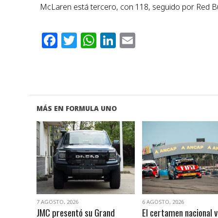
McLaren está tercero, con 118, seguido por Red Bul
Facebook
Twitter
WhatsApp
LinkedIn
Email
MÁS EN FORMULA UNO
VER NOTA
VER NOTA
7 AGOSTO, 2026
6 AGOSTO, 2026
JMC presentó su Grand
El certamen nacional v