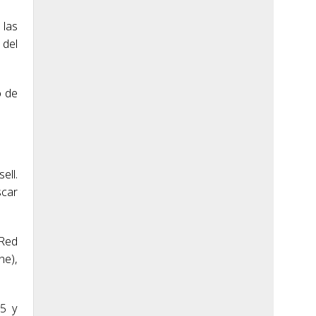
 las
 del
o de
ell.
scar
(Red
ne),
65 y