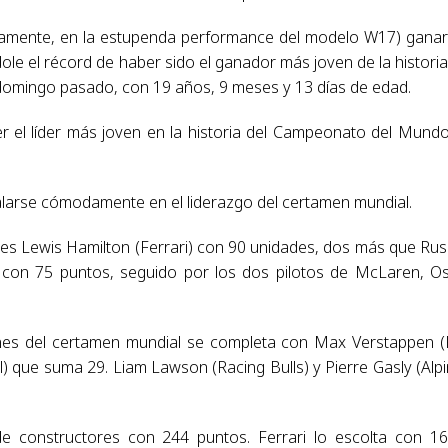
icamente, en la estupenda performance del modelo W17) ganar
le el récord de haber sido el ganador más joven de la historia
domingo pasado, con 19 años, 9 meses y 13 días de edad.
ser el líder más joven en la historia del Campeonato del Mund
talarse cómodamente en el liderazgo del certamen mundial.
 es Lewis Hamilton (Ferrari) con 90 unidades, dos más que Russ
i) con 75 puntos, seguido por los dos pilotos de McLaren, O
ciones del certamen mundial se completa con Max Verstappen 
l) que suma 29. Liam Lawson (Racing Bulls) y Pierre Gasly (Alpi
 constructores con 244 puntos. Ferrari lo escolta con 1