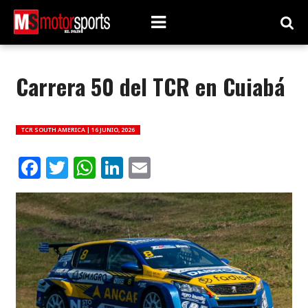
Carrera 50 del TCR en Cuiabá
TCR SOUTH AMERICA |
16 JUNIO, 2026
Facebook
Twitter
WhatsApp
LinkedIn
Email