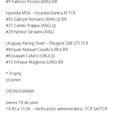
#9 Fabricio Pezzini (ARG) BR
Hyundai MSA – Hyundai Elantra N TCR
#55 Gabryel Romano (BRA) (J) BR
#27 Camilo Trappa (ARG) (J)
#29 Néstor Girolami (ARG)
Uruguay Racing Team – Peugeot 308 GTI TCR
#60 Juan Manuel Casella (URU) BR
#8 Joaquín Cafaro (URU) (J)
#15 Enrique Maglione (URU) BR
* Trophy
(J) Junior
CRONOGRAMA
Jueves 18 de junio
14:30 a 15:30 – Verificación administrativa –TCR SA/TCR