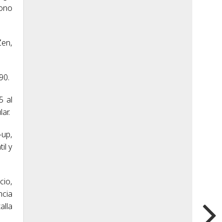
bono
Zen,
90.
5 al
ar.
-up,
il y
cio,
ncia
alla