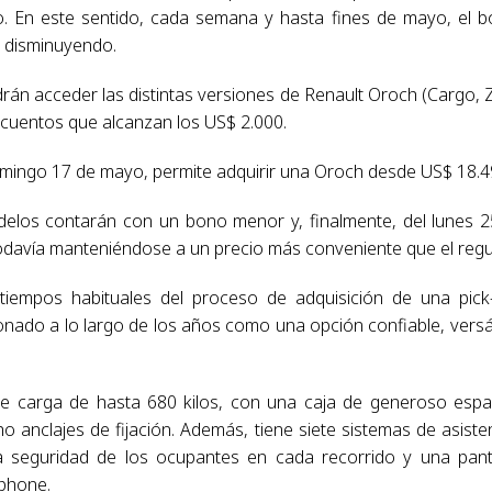
. En este sentido, cada semana y hasta fines de mayo, el 
á disminuyendo.
drán acceder las distintas versiones de Renault Oroch (Cargo, 
escuentos que alcanzan los US$ 2.000.
domingo 17 de mayo, permite adquirir una Oroch desde US$ 18.4
delos contarán con un bono menor y, finalmente, del lunes 2
todavía manteniéndose a un precio más conveniente que el regul
iempos habituales del proceso de adquisición de una pick
onado a lo largo de los años como una opción confiable, versát
e carga de hasta 680 kilos, con una caja de generoso espa
 anclajes de fijación. Además, tiene siete sistemas de asiste
a seguridad de los ocupantes en cada recorrido y una pant
tphone.