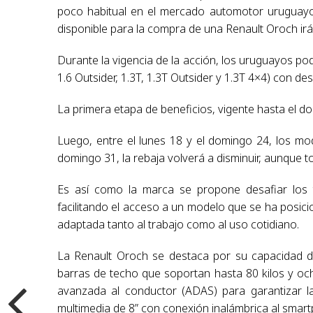
poco habitual en el mercado automotor uruguayo
disponible para la compra de una Renault Oroch ir
Durante la vigencia de la acción, los uruguayos po
1.6 Outsider, 1.3T, 1.3T Outsider y 1.3T 4×4) con d
La primera etapa de beneficios, vigente hasta el 
Luego, entre el lunes 18 y el domingo 24, los mo
domingo 31, la rebaja volverá a disminuir, aunque 
Es así como la marca se propone desafiar los t
facilitando el acceso a un modelo que se ha posici
adaptada tanto al trabajo como al uso cotidiano.
La Renault Oroch se destaca por su capacidad d
barras de techo que soportan hasta 80 kilos y ocho
avanzada al conductor (ADAS) para garantizar l
multimedia de 8” con conexión inalámbrica al smar