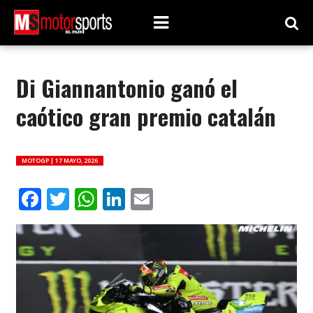
Di Giannantonio ganó el
caótico gran premio catalán
MOTOGP |
17 MAYO, 2026
Facebook
Twitter
WhatsApp
LinkedIn
Email