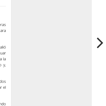
eras
para
alió
nuar
a la
o y,
idos
r el
endo