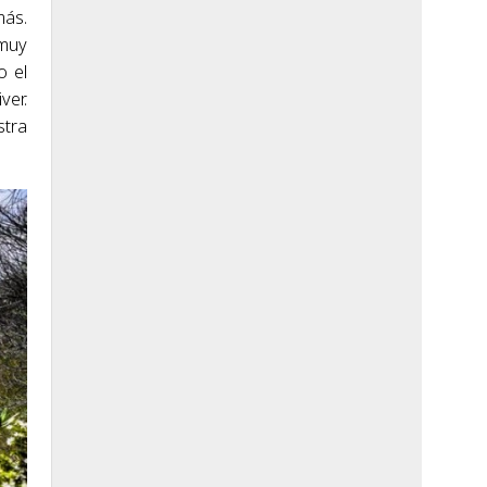
más.
 muy
o el
ver.
stra