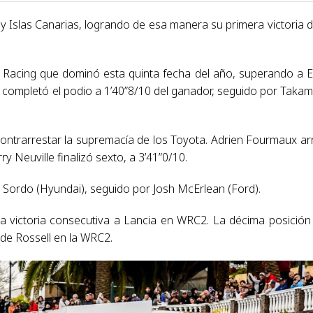
y Islas Canarias, logrando de esa manera su primera victoria d
 Racing que dominó esta quinta fecha del año, superando a E
 completó el podio a 1’40”8/10 del ganador, seguido por Taka
ontrarrestar la supremacía de los Toyota. Adrien Fourmaux ar
ry Neuville finalizó sexto, a 3’41”0/10.
i Sordo (Hyundai), seguido por Josh McErlean (Ford).
a victoria consecutiva a Lancia en WRC2. La décima posición
 de Rossell en la WRC2.