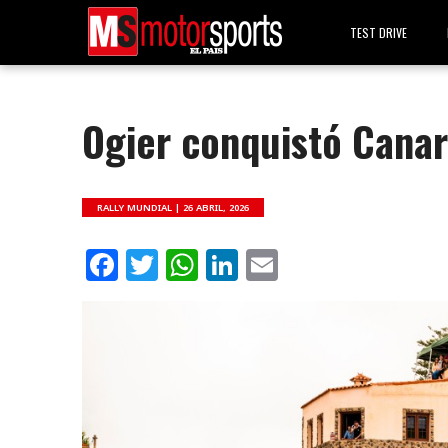
TEST DRIVE
Ogier conquistó Canar
RALLY MUNDIAL |
26 ABRIL, 2026
Facebook
Twitter
WhatsApp
LinkedIn
Email