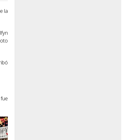
e la
lfyn
moto
ribó
 fue