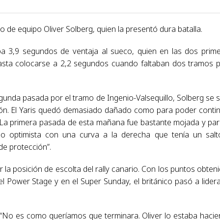
de equipo Oliver Solberg, quien la presentó dura batalla.
evaba 3,9 segundos de ventaja al sueco, quien en las dos prim
, hasta colocarse a 2,2 segundos cuando faltaban dos tramos 
gunda pasada por el tramo de Ingenio-Valsequillo, Solberg se s
ión. El Yaris quedó demasiado dañado como para poder conti
: “La primera pasada de esta mañana fue bastante mojada y par
 optimista con una curva a la derecha que tenía un salt
e protección”.
la posición de escolta del rally canario. Con los puntos obten
l Power Stage y en el Super Sunday, el británico pasó a lidera
: “No es como queríamos que terminara. Oliver lo estaba haci