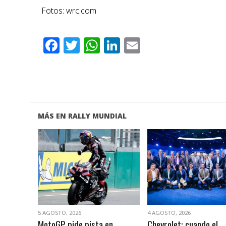
Fotos: wrc.com
Facebook
Twitter
WhatsApp
LinkedIn
Email
MÁS EN RALLY MUNDIAL
VER NOTA
VER NOTA
5 AGOSTO, 2026
4 AGOSTO, 2026
MotoGP pide pista en
Chevrolet: cuando el