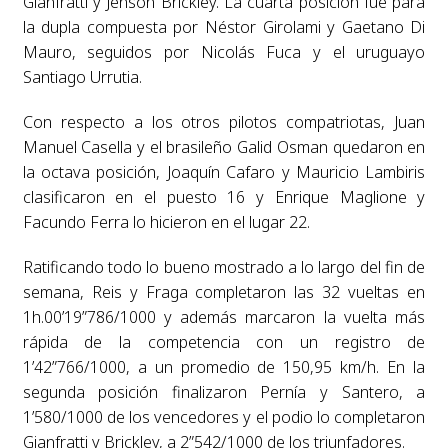
Gianfratti y Jenson Brickley. La cuarta posición fue para
la dupla compuesta por Néstor Girolami y Gaetano Di
Mauro, seguidos por Nicolás Fuca y el uruguayo
Santiago Urrutia.
Con respecto a los otros pilotos compatriotas, Juan
Manuel Casella y el brasileño Galid Osman quedaron en
la octava posición, Joaquín Cafaro y Mauricio Lambiris
clasificaron en el puesto 16 y Enrique Maglione y
Facundo Ferra lo hicieron en el lugar 22.
Ratificando todo lo bueno mostrado a lo largo del fin de
semana, Reis y Fraga completaron las 32 vueltas en
1h.00’19”786/1000 y además marcaron la vuelta más
rápida de la competencia con un registro de
1’42”766/1000, a un promedio de 150,95 km/h. En la
segunda posición finalizaron Pernía y Santero, a
1’580/1000 de los vencedores y el podio lo completaron
Gianfratti y Brickley, a 2”542/1000 de los triunfadores.