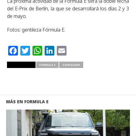
La próxima actividad de la Fórmula E será la doble fecha
del E-Prix de Berlín, la que se desarrollará los días 2 y 3
de mayo.
Fotos: gentileza Fórmula E.
Facebook
Twitter
WhatsApp
LinkedIn
Email
RELATED ITEMS
FORMULA E
ZZENSLIDER
MÁS EN FORMULA E