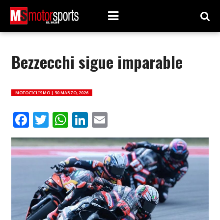
Bezzecchi sigue imparable
MOTOCICLISMO |
30 MARZO, 2026
Facebook
Twitter
WhatsApp
LinkedIn
Email