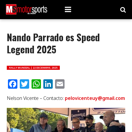
Nando Parrado es Speed
Legend 2025
RALLY MUNDIAL |
22 DICIEMBRE, 2025
Facebook
Twitter
WhatsApp
LinkedIn
Email
Nelson Vicente – Contacto:
pelovicenteuy@gmail.com