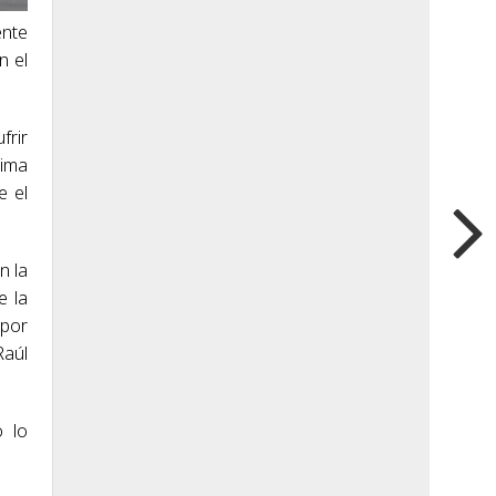
ente
n el
frir
cima
e el
n la
e la
 por
Raúl
o lo