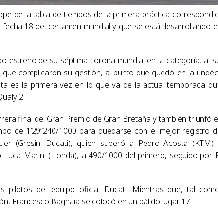
tope de la tabla de tiempos de la primera práctica correspondi
 fecha 18 del certamen mundial y que se está desarrollando e
.
 estreno de su séptima corona mundial en la categoría, al su
as que complicaron su gestión, al punto que quedó en la undé
sta es la primera vez en lo que va de la actual temporada qu
Qualy 2.
rrera final del Gran Premio de Gran Bretaña y también triunfó e
po de 1’29”240/1000 para quedarse con el mejor registro d
uer (Gresini Ducati), quien superó a Pedro Acosta (KTM)
ó Luca Marini (Honda), a 490/1000 del primero, seguido por 
pilotos del equipo oficial Ducati. Mientras que, tal com
, Francesco Bagnaia se colocó en un pálido lugar 17.