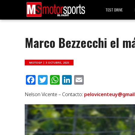
TEST DRIVE
Marco Bezzecchi el má
MOTOGP |
3 OCTUBRE, 2025
Facebook
Twitter
WhatsApp
LinkedIn
Email
Nelson Vicente – Contacto:
pelovicenteuy@gmail