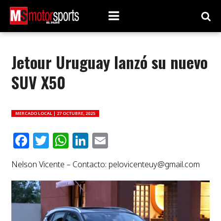
Jetour Uruguay lanzó su nuevo
SUV X50
MERCADO LOCAL |
27 OCTUBRE, 2025
Facebook
Twitter
WhatsApp
LinkedIn
Email
Nelson Vicente – Contacto:
pelovicenteuy@gmail.com