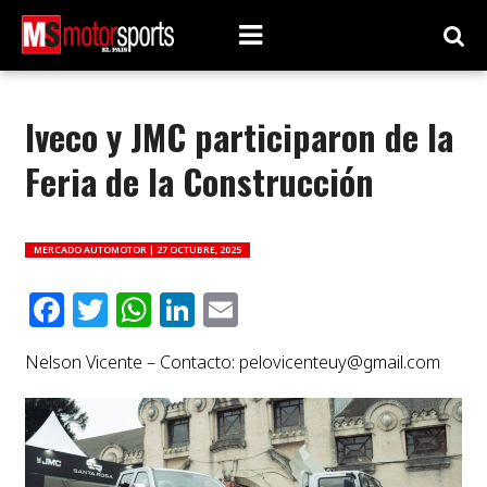
Iveco y JMC participaron de la
Feria de la Construcción
MERCADO AUTOMOTOR |
27 OCTUBRE, 2025
Facebook
Twitter
WhatsApp
LinkedIn
Email
Nelson Vicente – Contacto:
pelovicenteuy@gmail.com