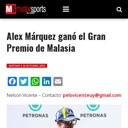
Alex Márquez ganó el Gran
Premio de Malasia
MOTOGP |
26 OCTUBRE, 2025
Facebook
Twitter
WhatsApp
LinkedIn
Email
Nelson Vicente – Contacto:
pelovicenteuy@gmail.com