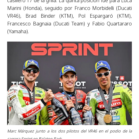
casillero 17 de la grilla. La quinta posición fue para Luca
Marini (Honda), seguido por Franco Morbidelli (Ducati
VR46), Brad Binder (KTM), Pol Espargaró (KTM),
Francesco Bagnaia (Ducati Team) y Fabio Quartararo
(Yamaha).
Marc Márquez junto a los dos pilotos del VR46 en el podio de la
carrera Sprint en Balaton Park.