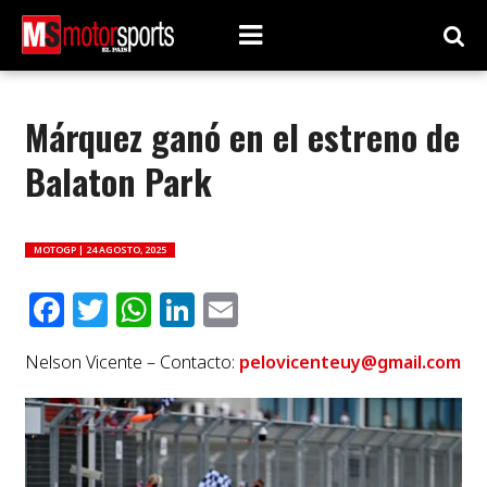
Márquez ganó en el estreno de
Balaton Park
MOTOGP |
24 AGOSTO, 2025
Facebook
Twitter
WhatsApp
LinkedIn
Email
Nelson Vicente – Contacto:
pelovicenteuy@gmail.com