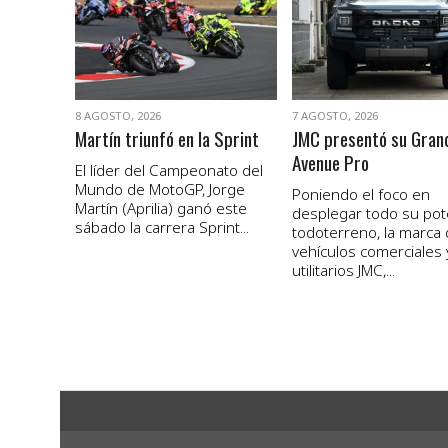
VER NOTA
VER NOTA
8 AGOSTO, 2026
7 AGOSTO, 2026
Martín triunfó en la Sprint
JMC presentó su Gran
Avenue Pro
El líder del Campeonato del
Mundo de MotoGP, Jorge
Poniendo el foco en
Martín (Aprilia) ganó este
desplegar todo su pot
sábado la carrera Sprint...
todoterreno, la marca
vehículos comerciales 
utilitarios JMC,...