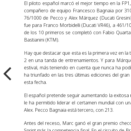
El piloto español marcó el mejor tiempo en la FP1
compañero de equipo Francesco Bagnaia por 310/1
76/1000 de Pecco y Alex Márquez (Ducati Gresini
fue para Franco Morbidelli (Ducati VR46), a 461/10
de los 10 primeros se completó con Fabio Quartar
Bastianini (KTM).
Hay que destacar que esta es la primera vez en la t
2 en una tanda de entrenamientos. Y para Márquez
estival, más teniendo en cuenta que nunca ha podi
ha triunfado en las tres últimas ediciones del gra
esta fecha.
El español pretende seguir aumentando la exitosa 
le ha permitido liderar el certamen mundial con 
Alex. Pecco Bagnaia está tercero, con 213.
Antes del receso, Marc ganó el gran premio checo
Sprint más la competencia final. En el circuito de 