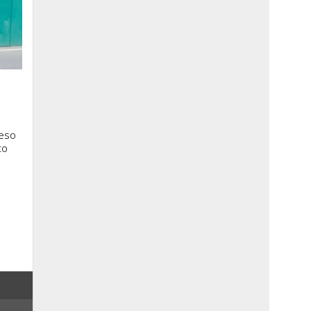
ceso
to