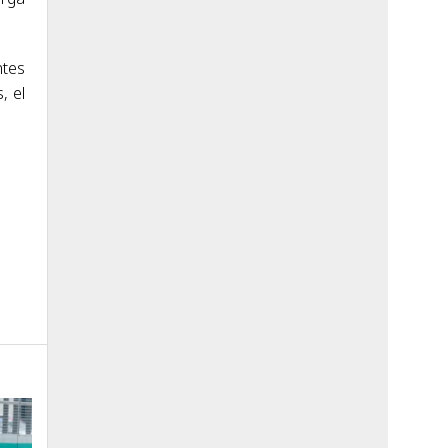
ntes
, el