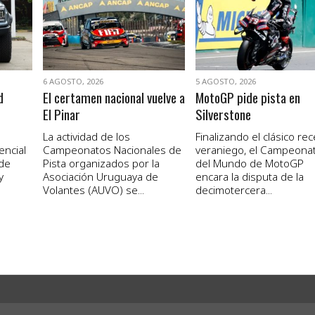
VER NOTA
VER NOTA
6 AGOSTO, 2026
5 AGOSTO, 2026
d
El certamen nacional vuelve a
MotoGP pide pista en
El Pinar
Silverstone
La actividad de los
Finalizando el clásico re
encial
Campeonatos Nacionales de
veraniego, el Campeona
 de
Pista organizados por la
del Mundo de MotoGP
y
Asociación Uruguaya de
encara la disputa de la
Volantes (AUVO) se...
decimotercera...