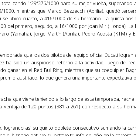
, totalizando 1’29”376/1000 para su mejor vuelta, superando 
000, mientras que Marco Bezzecchi (Aprilia), quedó tercer
) se ubicó cuarto, a 416/1000 de su hermano. La quinta posi
00 del primero, seguido, a 16/1000 por Joan Mir (Honda). La l
aro (Yamaha), Jorge Martín (Aprilia), Pedro Acosta (KTM) y 
emporada que los dos pilotos del equipo oficial Ducati logran e
 ha sido un auspicioso retorno a la actividad, luego del re
do ganar en el Red Bull Ring, mientras que su coequipier Bag
n premio austríaco, lo que genera una importante expectativa 
racha que viene teniendo a lo largo de esta temporada, racha
una ventaja de 120 puntos (381 a 261) con respecto a su her
, logrando así su quinto doblete consecutivo sumando la car
Brno el hispano obtuvo su octavo triunfo del año en la carrera l