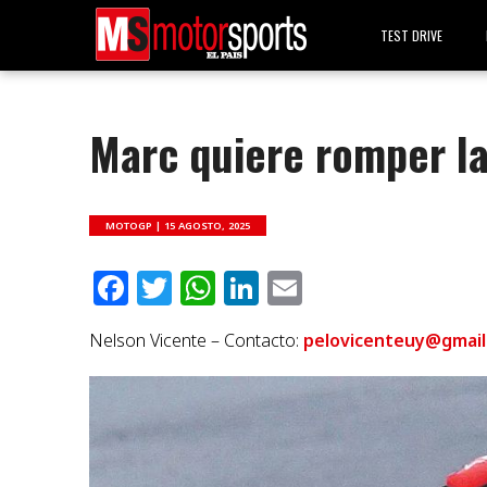
TEST DRIVE
Marc quiere romper la
MOTOGP |
15 AGOSTO, 2025
Facebook
Twitter
WhatsApp
LinkedIn
Email
Nelson Vicente – Contacto:
pelovicenteuy@gmail