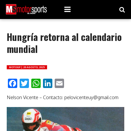
Hungría retorna al calendario
mundial
MOTOGP |
20 AGOSTO, 2025
Facebook
Twitter
WhatsApp
LinkedIn
Email
Nelson Vicente – Contacto:
pelovicenteuy@gmail.com