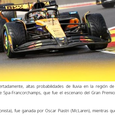
tadamente, altas probabilidades de lluvia en la región de
e Spa-Francorchamps, que fue el escenario del Gran Premi
gonista), fue ganada por Oscar Piastri (McLaren), mientras qu