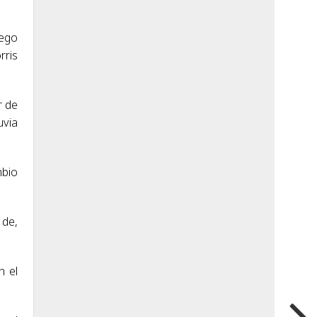
uego
rris
r de
uvia
mbio
 de,
n el