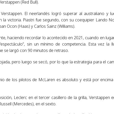
Verstappen (Red Bull).
r Verstappen. El neerlandés logró superar al australiano y l
la victoria. Piastri fue segundo, con su coequipier Lando No
ban Ocon (Haas) y Carlos Sainz (Williams).
rente, haciendo recordar lo acontecido en 2021, cuando en luga
 “espectáculo”, sin un mínimo de competencia. Esta vez la ll
ue se largó con 90 minutos de retraso.
ojada, pero luego se secó, por lo que la estrategia para el ca
nio de los pilotos de McLaren es absoluto y está por encima
ición, Leclerc en el tercer casillero de la grilla, Verstappen e
Russell (Mercedes), en el sexto.