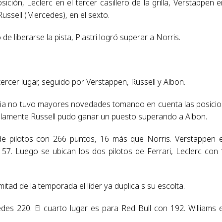
ición, Leclerc en el tercer casillero de la grilla, Verstappen e
Russell (Mercedes), en el sexto.
e liberarse la pista, Piastri logró superar a Norris.
tercer lugar, seguido por Verstappen, Russell y Albon.
cia no tuvo mayores novedades tomando en cuenta las posici
e solamente Russell pudo ganar un puesto superando a Albon.
n de pilotos con 266 puntos, 16 más que Norris. Verstappen 
157. Luego se ubican los dos pilotos de Ferrari, Leclerc con
mitad de la temporada el líder ya duplica s su escolta.
es 220. El cuarto lugar es para Red Bull con 192. Williams 