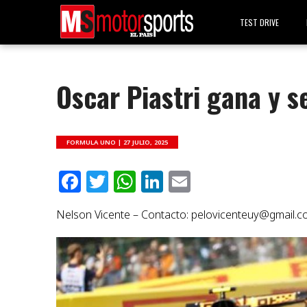
TEST DRIVE
Oscar Piastri gana y s
FORMULA UNO |
27 JULIO, 2025
Facebook
Twitter
WhatsApp
LinkedIn
Email
Nelson Vicente – Contacto:
pelovicenteuy@gmail.c