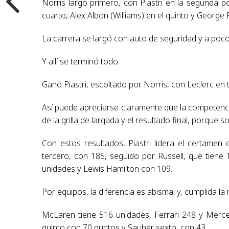
Norris largó primero, con Piastri en la segunda pos
cuarto, Alex Albon (Williams) en el quinto y George 
La carrera se largó con auto de seguridad y a poco d
Y allí se terminó todo.
Ganó Piastri, escoltado por Norris, con Leclerc en 
Así puede apreciarse claramente que la competen
de la grilla de largada y el resultado final, porqu
Con estos resultados, Piastri lidera el certame
tercero, con 185, seguido por Russell, que tiene 
unidades y Lewis Hamilton con 109.
Por equipos, la diferencia es abismal y, cumplida la 
McLaren tiene 516 unidades, Ferrari 248 y Merced
quinto con 70 puntos y Sauber sexto, con 43.