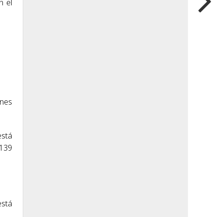
n el
ones
está
 139
está