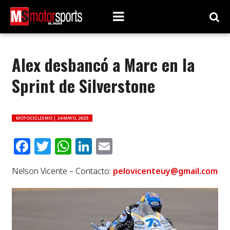
Alex desbancó a Marc en la
Sprint de Silverstone
MOTOCICLISMO |
24 MAYO, 2025
Facebook
Twitter
WhatsApp
LinkedIn
Email
Nelson Vicente – Contacto:
pelovicenteuy@gmail.com