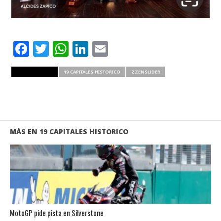
Facebook
Twitter
WhatsApp
LinkedIn
Email
RELATED ITEMS
19 CAPITALES HISTORICO
ZZENSLIDER
MÁS EN 19 CAPITALES HISTORICO
MotoGP pide pista en Silverstone