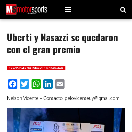
Uberti y Nasazzi se quedaron
con el gran premio
19 CAPITALES HISTORICO |
1 MARZO, 2025
Facebook
Twitter
WhatsApp
LinkedIn
Email
Nelson Vicente – Contacto:
pelovicenteuy@gmail.com