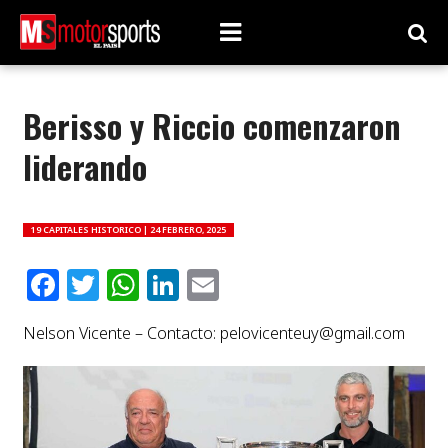
Berisso y Riccio comenzaron
liderando
19 CAPITALES HISTORICO |
24 FEBRERO, 2025
Facebook
Twitter
WhatsApp
LinkedIn
Email
Nelson Vicente – Contacto:
pelovicenteuy@gmail.com