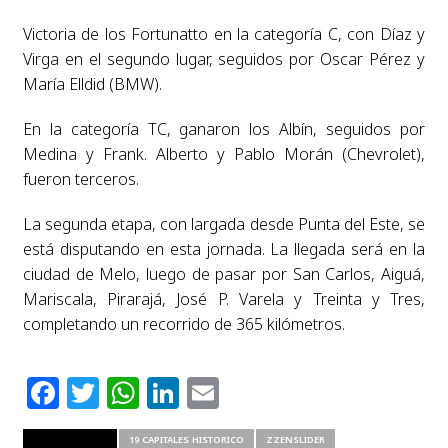
Victoria de los Fortunatto en la categoría C, con Díaz y
Virga en el segundo lugar, seguidos por Oscar Pérez y
María Elldid (BMW).
En la categoría TC, ganaron los Albín, seguidos por
Medina y Frank. Alberto y Pablo Morán (Chevrolet),
fueron terceros.
La segunda etapa, con largada desde Punta del Este, se
está disputando en esta jornada. La llegada será en la
ciudad de Melo, luego de pasar por San Carlos, Aiguá,
Mariscala, Pirarajá, José P. Varela y Treinta y Tres,
completando un recorrido de 365 kilómetros.
Facebook
Twitter
WhatsApp
LinkedIn
Email
RELATED ITEMS
19 CAPITALES HISTORICO
ZZENSLIDER