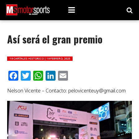
Así será el gran premio
19 CAPITALES HISTORICO |
19 FEBRERO, 2025
Facebook
Twitter
WhatsApp
LinkedIn
Email
Nelson Vicente – Contacto:
pelovicenteuy@gmail.com