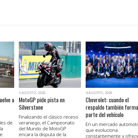
VER NOTA
VER NOTA
5 AGOSTO, 2026
4 AGOSTO, 2026
uelve a
MotoGP pide pista en
Chevrolet: cuando el
Silverstone
respaldo también form
parte del vehículo
Finalizando el clásico receso
les de
veraniego, el Campeonato
En un mercado automot
la
del Mundo de MotoGP
que evoluciona
de
encara la disputa de la
constantemente y ofrec