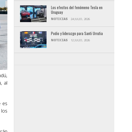
Los efectos del fenómeno Tesla en
Uruguay
NOTICIAS
24 JULIO, 2026
Podio y liderazgo para Santi Urrutia
NOTICIAS
12 JULIO, 2026
ndú,
, al
e es
 los
arán