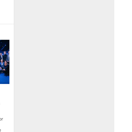
a
or
e