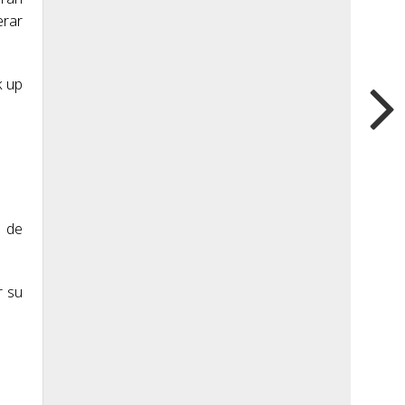
erar
k up
s de
r su