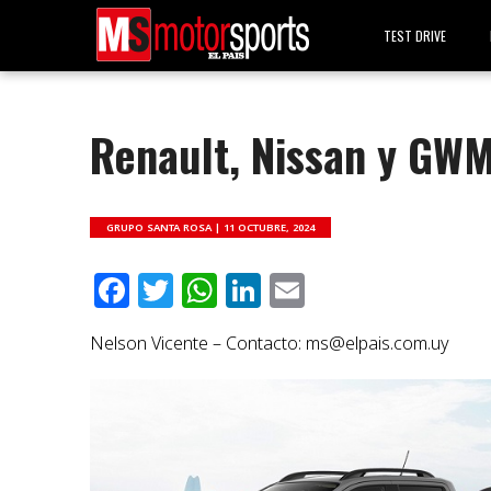
TEST DRIVE
Renault, Nissan y GWM
GRUPO SANTA ROSA |
11 OCTUBRE, 2024
Facebook
Twitter
WhatsApp
LinkedIn
Email
Nelson Vicente – Contacto:
ms@elpais.com.uy