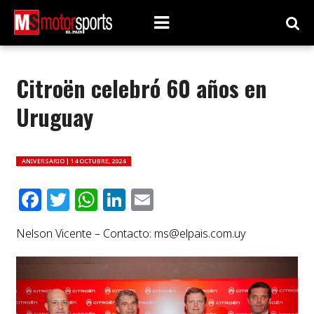
Citroën celebró 60 años en
Uruguay
ANIVERSARIO |
14 OCTUBRE, 2024
Facebook
Twitter
WhatsApp
LinkedIn
Email
Nelson Vicente – Contacto:
ms@elpais.com.uy