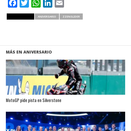
Facebook
Twitter
WhatsApp
LinkedIn
Email
RELATED ITEMS
ANIVERSARIO
ZZENSLIDER
MÁS EN ANIVERSARIO
MotoGP pide pista en Silverstone