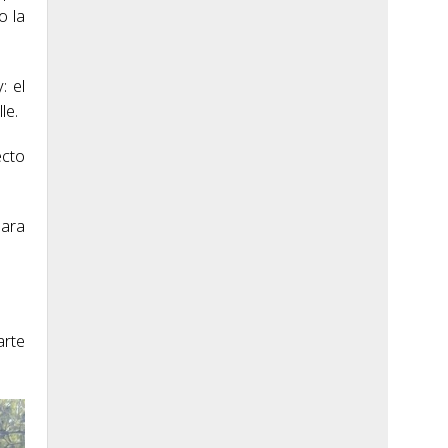
o la
: el
le.
ecto
para
arte