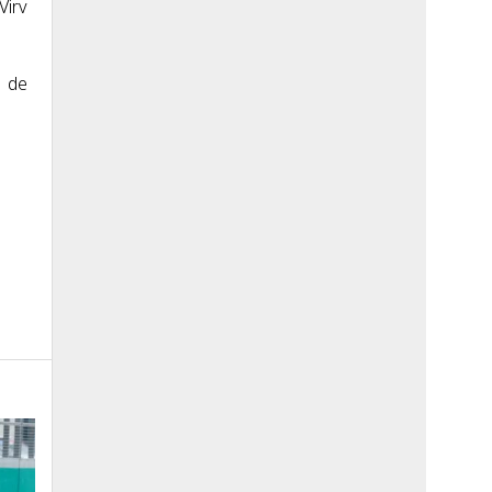
Virv
l de