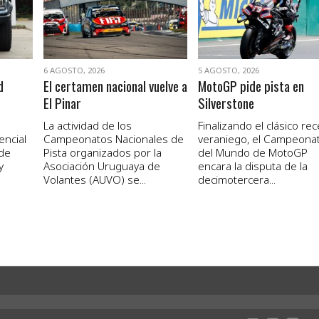
6 AGOSTO, 2026
5 AGOSTO, 2026
d
El certamen nacional vuelve a
MotoGP pide pista en
El Pinar
Silverstone
La actividad de los
Finalizando el clásico re
encial
Campeonatos Nacionales de
veraniego, el Campeona
 de
Pista organizados por la
del Mundo de MotoGP
y
Asociación Uruguaya de
encara la disputa de la
Volantes (AUVO) se...
decimotercera...