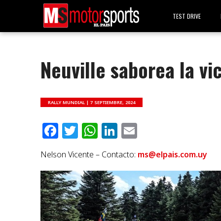
TEST DRIVE
Neuville saborea la vi
RALLY MUNDIAL |
7 SEPTIEMBRE, 2024
Facebook
Twitter
WhatsApp
LinkedIn
Email
Nelson Vicente – Contacto:
ms@elpais.com.uy