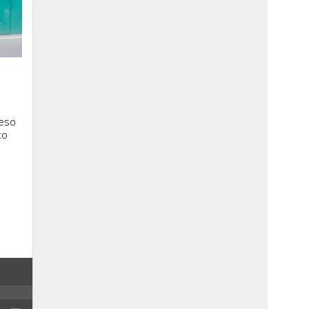
ceso
to