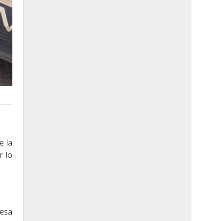
e la
r lo
 esa