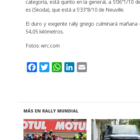
categoría, está quinto en la general, a 5’06”1/10 d
es (Skoda), que está a 5’33”8/10 de Neuville.
El duro y exigente rally griego culminará mañana 
54,05 kilómetros.
Fotos: wrc.com
Facebook
Twitter
WhatsApp
LinkedIn
Email
MÁS EN RALLY MUNDIAL
VER NOTA
VER NOTA