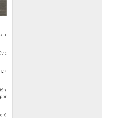
o al
ivic
 las
ión.
 por
deró