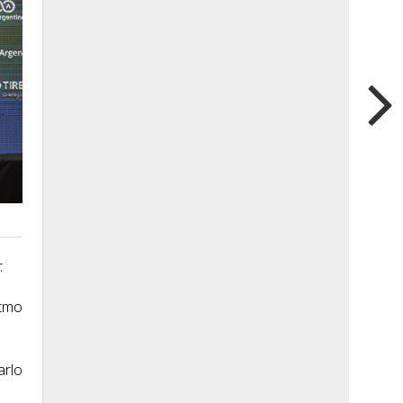
.
itmo
arlo