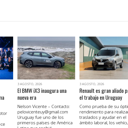
VER NOTA
VER NOTA
3 AGOSTO, 2026
3 AGOSTO, 2026
El BMW iX3 inaugura una
Renault es gran aliado p
ma
nueva era
el trabajo en Uruguay
Nelson Vicente – Contacto:
Como prueba de su ópt
pelovicenteuy@gmail.com
rendimiento para realiza
otor
Uruguay fue uno de los
traslados y ayudar en el
primeros países de América
ámbito laboral, los vehícul
ece
Latina que recibió...