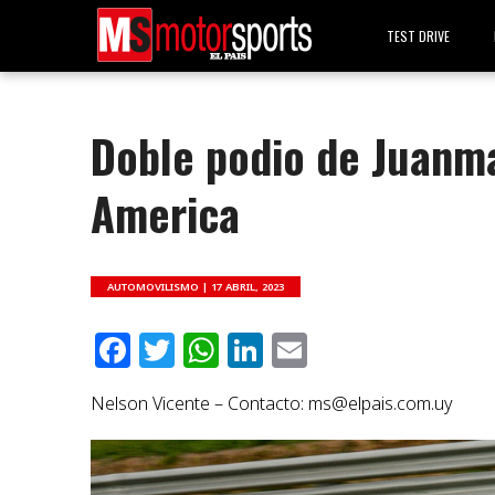
TEST DRIVE
Doble podio de Juanm
America
AUTOMOVILISMO |
17 ABRIL, 2023
Facebook
Twitter
WhatsApp
LinkedIn
Email
Nelson Vicente – Contacto:
ms@elpais.com.uy