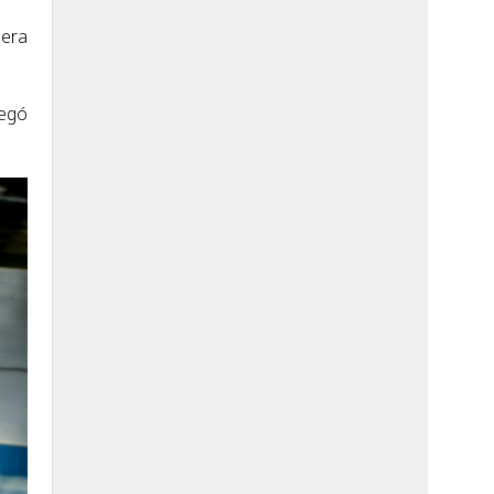
nera
legó