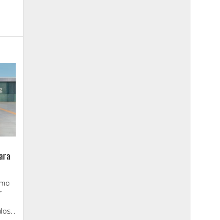
ara
imo
r
os...