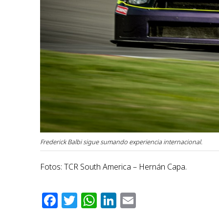
Frederick Balbi sigue sumando experiencia internacional.
Fotos: TCR South America – Hernán Capa.
Facebook
Twitter
WhatsApp
LinkedIn
Email