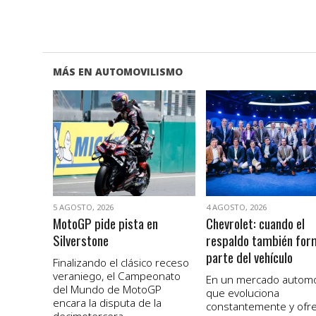
MÁS EN AUTOMOVILISMO
VER NOTA
VER NOTA
5 AGOSTO, 2026
4 AGOSTO, 2026
MotoGP pide pista en
Chevrolet: cuando el
Silverstone
respaldo también for
parte del vehículo
Finalizando el clásico receso
veraniego, el Campeonato
En un mercado autom
del Mundo de MotoGP
que evoluciona
encara la disputa de la
constantemente y ofr
decimotercera...