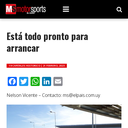
Está todo pronto para
arrancar
19 CAPITALES HISTORICO |
21 FEBRERO, 2023
Facebook
Twitter
WhatsApp
LinkedIn
Email
Nelson Vicente – Contacto:
ms@elpais.com.uy