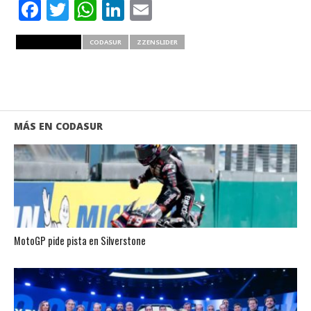
Facebook
Twitter
WhatsApp
LinkedIn
Email
RELATED ITEMS
CODASUR
ZZENSLIDER
MÁS EN CODASUR
MotoGP pide pista en Silverstone