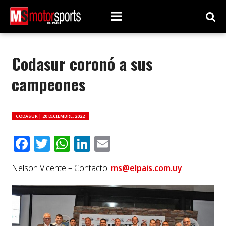
Codasur coronó a sus
campeones
CODASUR |
20 DICIEMBRE, 2022
Facebook
Twitter
WhatsApp
LinkedIn
Email
Nelson Vicente – Contacto:
ms@elpais.com.uy