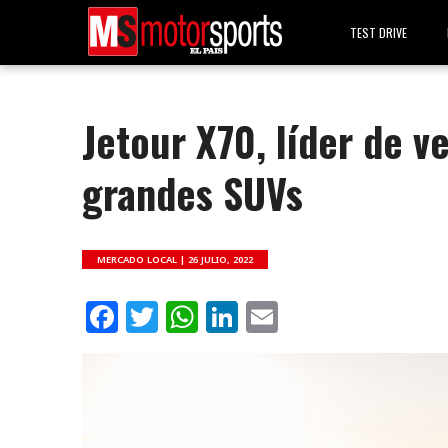
TEST DRIVE
Jetour X70, líder de 
grandes SUVs
MERCADO LOCAL |
26 JULIO, 2022
Facebook
Twitter
WhatsApp
LinkedIn
Email