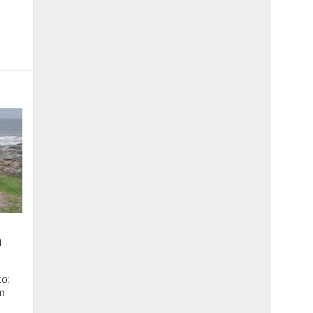
a
o:
m