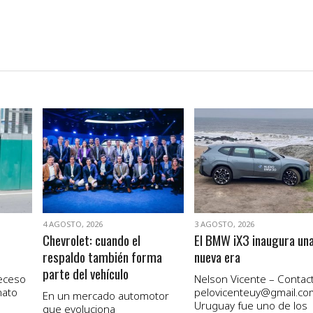
VER NOTA
VER NOTA
4 AGOSTO, 2026
3 AGOSTO, 2026
Chevrolet: cuando el
El BMW iX3 inaugura un
respaldo también forma
nueva era
parte del vehículo
receso
Nelson Vicente – Contact
nato
pelovicenteuy@gmail.co
En un mercado automotor
Uruguay fue uno de los
que evoluciona