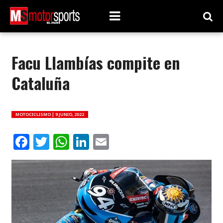
Facu Llambías compite en
Cataluña
MOTOCICLISMO |
9 JUNIO, 2022
Facebook
Twitter
WhatsApp
LinkedIn
Email