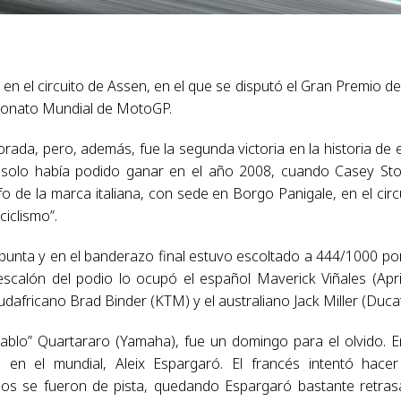
 en el circuito de Assen, en el que se disputó el Gran Premio de
peonato Mundial de MotoGP.
rada, pero, además, fue la segunda victoria en la historia de 
e solo había podido ganar en el año 2008, cuando Casey St
nfo de la marca italiana, con sede en Borgo Panigale, en el circ
iclismo”.
a punta y en el banderazo final estuvo escoltado a 444/1000 po
scalón del podio lo ocupó el español Maverick Viñales (April
sudafricano Brad Binder (KTM) y el australiano Jack Miller (Ducat
iablo” Quartararo (Yamaha), fue un domingo para el olvido. E
 en el mundial, Aleix Espargaró. El francés intentó hace
 dos se fueron de pista, quedando Espargaró bastante retra