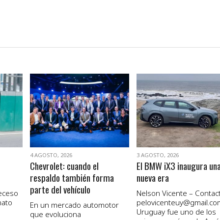
VER NOTA
VER NOTA
4 AGOSTO, 2026
3 AGOSTO, 2026
Chevrolet: cuando el
El BMW iX3 inaugura un
respaldo también forma
nueva era
parte del vehículo
receso
Nelson Vicente – Contact
nato
pelovicenteuy@gmail.co
En un mercado automotor
Uruguay fue uno de los
que evoluciona