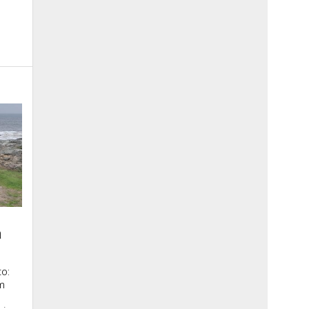
a
o:
m