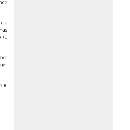
onde
n la
enas
e su
obre
nini
n el