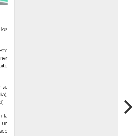
 los
este
oner
uito
r su
ia),
i).
n la
r un
sado