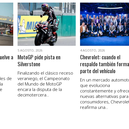
VER NOTA
VER NOTA
5 AGOSTO, 2026
4 AGOSTO, 2026
uelve a
MotoGP pide pista en
Chevrolet: cuando el
Silverstone
respaldo también form
parte del vehículo
Finalizando el clásico receso
les de
veraniego, el Campeonato
En un mercado automot
la
del Mundo de MotoGP
que evoluciona
de
encara la disputa de la
constantemente y ofrec
decimotercera...
nuevas alternativas para
consumidores, Chevrole
reafirma una...