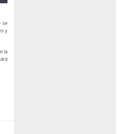
e se
os y
e la
mará