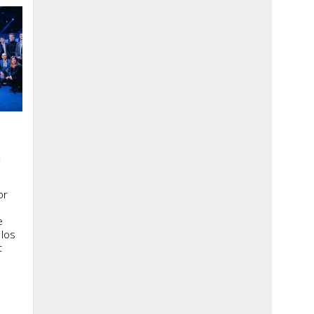
a
or
e
 los
t