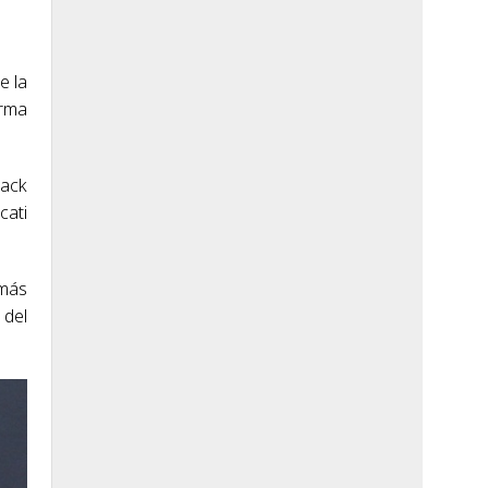
e la
orma
Jack
cati
 más
 del