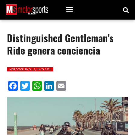
Distinguished Gentleman’s
Ride genera conciencia
MOTOCICLISMO |
3 JUNIO, 2021
Facebook
Twitter
WhatsApp
LinkedIn
Email