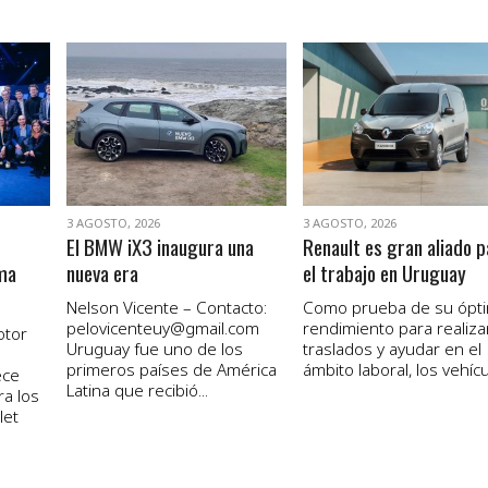
VER NOTA
VER NOTA
3 AGOSTO, 2026
3 AGOSTO, 2026
El BMW iX3 inaugura una
Renault es gran aliado p
ma
nueva era
el trabajo en Uruguay
Nelson Vicente – Contacto:
Como prueba de su ópt
pelovicenteuy@gmail.com
rendimiento para realiza
otor
Uruguay fue uno de los
traslados y ayudar en el
primeros países de América
ámbito laboral, los vehícul
ece
Latina que recibió...
ra los
let