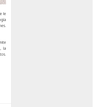
e le
ogía
nes.
mite
, la
tos.