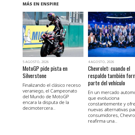
MÁS EN ENSPIRE
VER NOTA
VER NOTA
5 AGOSTO, 2026
4 AGOSTO, 2026
MotoGP pide pista en
Chevrolet: cuando el
Silverstone
respaldo también for
parte del vehículo
Finalizando el clásico receso
veraniego, el Campeonato
En un mercado autom
del Mundo de MotoGP
que evoluciona
encara la disputa de la
constantemente y ofr
decimotercera...
nuevas alternativas pa
consumidores, Chevro
reafirma una...