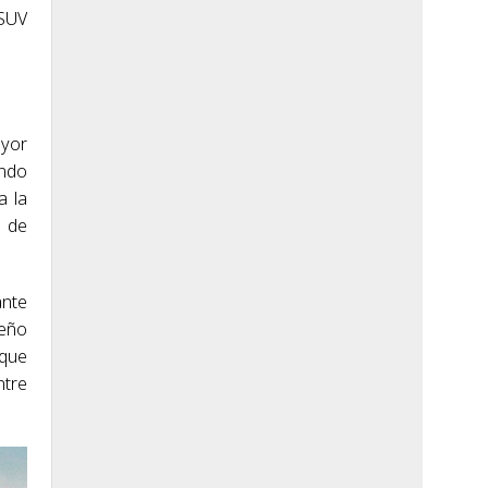
 SUV
ayor
endo
a la
a de
ante
seño
 que
ntre