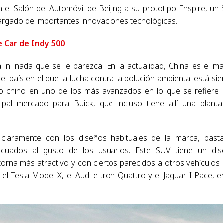
 el Salón del Automóvil de Beijing a su prototipo Enspire, un
cargado de importantes innovaciones tecnológicas.
e Car de Indy 500
l ni nada que se le parezca. En la actualidad, China es el m
 país en el que la lucha contra la polución ambiental está si
do chino en uno de los más avanzados en lo que se refiere 
cipal mercado para Buick, que incluso tiene allí una plant
 claramente con los diseños habituales de la marca, bast
icuados al gusto de los usuarios. Este SUV tiene un di
 torna más atractivo y con ciertos parecidos a otros vehículos
l Tesla Model X, el Audi e-tron Quattro y el Jaguar I-Pace, e