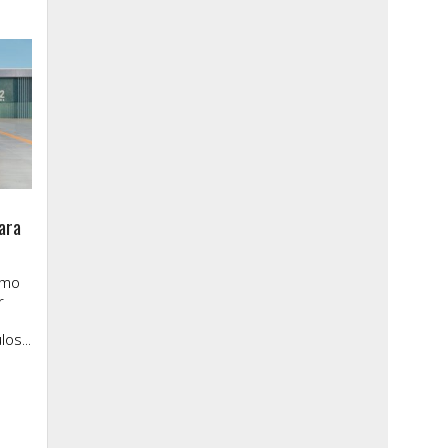
ara
imo
r
os...