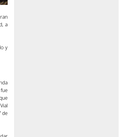
gran
d, a
lo y
enda
 fue
 que
Vial
7 de
rdar