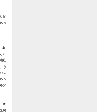
tuar
os y
, de
, el
ia),
) y
to a
os y
peor
ción
 que