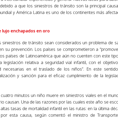
ebido a que los siniestros de tránsito son la principal caus
mundial y América Latina es uno de los continentes más afect
e lujo enchapados en oro
s siniestros de tránsito sean considerados un problema de s
r en su prevención. Los países se comprometieron a “promove
en los países de Latinoamérica que aún no cuenten con este tip
legislación relativa a seguridad vial infantil, con el objetiv
 necesarias en el traslado de los niños”. En este sentido
lización y sanción para el eficaz cumplimiento de la legisla
cuatro minutos un niño muere en siniestros viales en el mun
rio causan. Una de las razones por las cuales este año se esc
ltas tasas de mortalidad infantil en las rutas: en la última dé
n por esta causa, según comentó el ministro de Transport