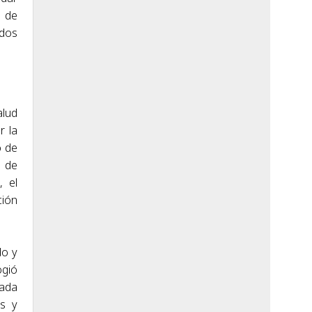
a de
ados
alud
r la
o de
o de
, el
ción
do y
ogió
cada
es y