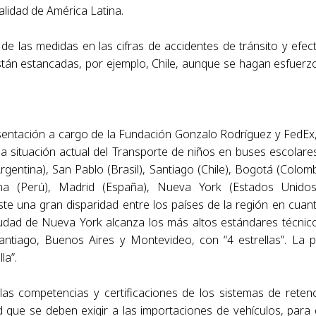
alidad de América Latina.
de las medidas en las cifras de accidentes de tránsito y efec
están estancadas, por ejemplo, Chile, aunque se hagan esfuerz
esentación a cargo de la Fundación Gonzalo Rodríguez y FedEx
la situación actual del Transporte de niños en buses escolares
gentina), San Pablo (Brasil), Santiago (Chile), Bogotá (Colomb
ma (Perú), Madrid (España), Nueva York (Estados Unidos
ste una gran disparidad entre los países de la región en cuan
iudad de Nueva York alcanza los más altos estándares técnic
 Santiago, Buenos Aires y Montevideo, con “4 estrellas”. La 
la”.
 las competencias y certificaciones de los sistemas de reten
ad que se deben exigir a las importaciones de vehículos, para