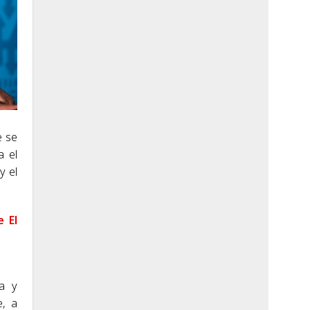
e se
a el
y el
e El
da y
e, a