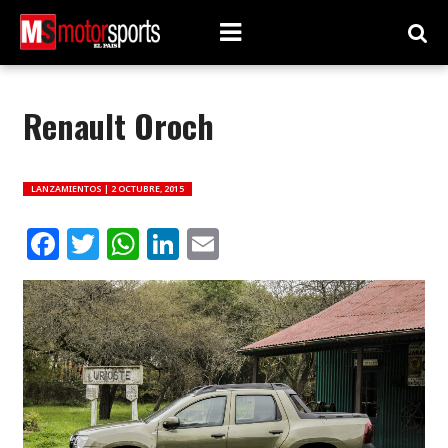
Renault Oroch
LANZAMIENTOS |
2 OCTUBRE, 2015
Facebook
Twitter
WhatsApp
LinkedIn
Email