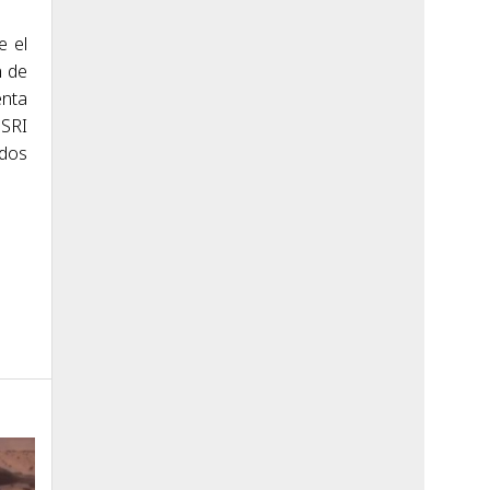
e el
n de
enta
 SRI
 dos