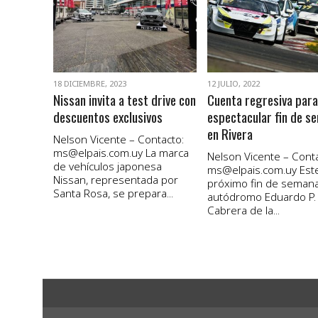
VER NOTA
VER NOTA
18 DICIEMBRE, 2023
12 JULIO, 2022
Nissan invita a test drive con
Cuenta regresiva para
descuentos exclusivos
espectacular fin de s
en Rivera
Nelson Vicente – Contacto:
ms@elpais.com.uy
La marca
Nelson Vicente – Conta
de vehículos japonesa
ms@elpais.com.uy
Est
Nissan, representada por
próximo fin de semana
Santa Rosa, se prepara...
autódromo Eduardo P.
Cabrera de la...