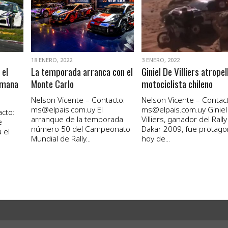
VER NOTA
VER NOTA
18 ENERO, 2022
3 ENERO, 2022
 el
La temporada arranca con el
Giniel De Villiers atropel
emana
Monte Carlo
motociclista chileno
Nelson Vicente – Contacto:
Nelson Vicente – Contact
ms@elpais.com.uy
El
ms@elpais.com.uy
Giniel
cto:
arranque de la temporada
Villiers, ganador del Rally
e
número 50 del Campeonato
Dakar 2009, fue protago
 el
Mundial de Rally...
hoy de...