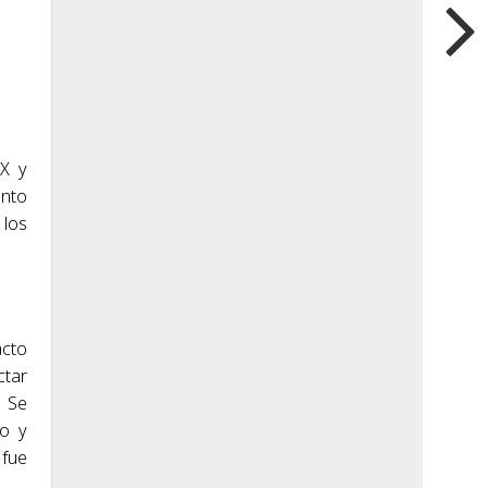
IX y
ento
 los
acto
ctar
. Se
ro y
 fue