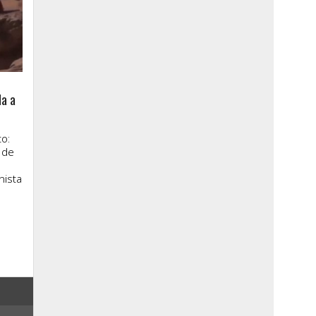
la a
o:
 de
nista