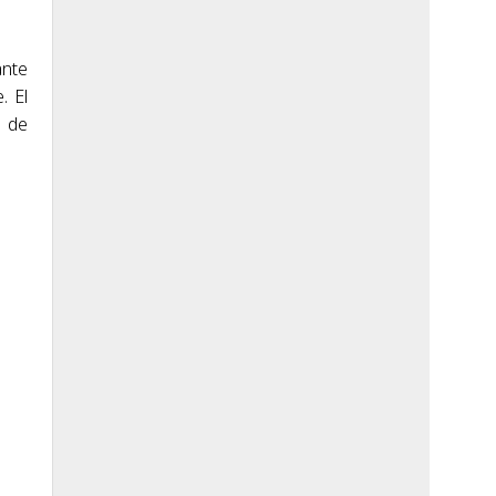
ante
. El
s de