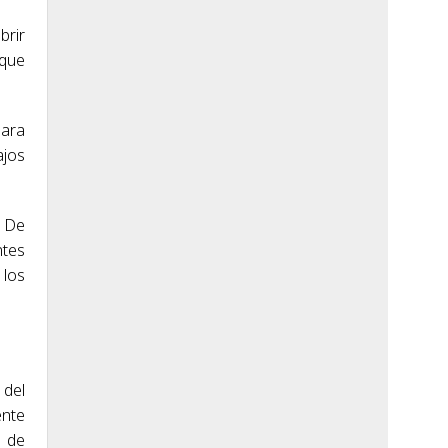
brir
 que
para
ajos
. De
ntes
 los
 del
ente
n de