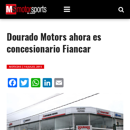
Dourado Motors ahora es
concesionario Fiancar
NOTICIAS |
16 JULIO, 2015
Facebook
Twitter
WhatsApp
LinkedIn
Email