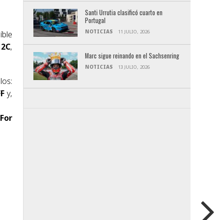
Santi Urrutia clasificó cuarto en
Portugal
NOTICIAS
11 JULIO, 2026
íble
12C
,
Marc sigue reinando en el Sachsenring
NOTICIAS
13 JULIO, 2026
los:
FF
y,
For