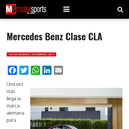
Mercedes Benz Clase CLA
AUTOS NUEVOS |
25 FEBRERO, 2013
Facebook
Twitter
WhatsApp
LinkedIn
Email
Una vez
más
llega la
marca
alemana
para